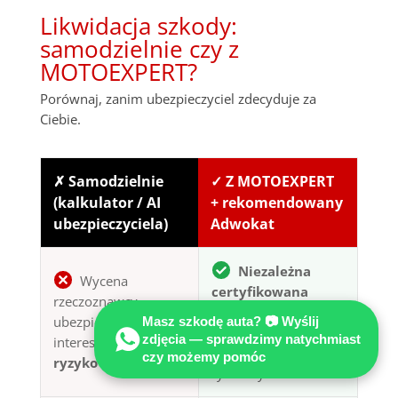
Likwidacja szkody:
samodzielnie czy z
MOTOEXPERT?
Porównaj, zanim ubezpieczyciel zdecyduje za
Ciebie.
✗ Samodzielnie
✓ Z MOTOEXPERT
(kalkulator / AI
+ rekomendowany
ubezpieczyciela)
Adwokat
Niezależna
Wycena
certyfikowana
rzeczoznawcy
opinia techniczna
ubezpieczyciela —
Masz szkodę auta? 📷 Wyślij
— pełny kosztorys
zdjęcia — sprawdzimy natychmiast
interes płatnika,
wg stawek
czy możemy pomóc
ryzyko zaniżenia
rynkowych