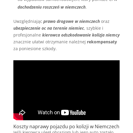
dochodzeniu roszczeń w niemczech
.
Uwzględniając
prawo drogowe w niemczech
oraz
ubezpieczenie oc na terenie niemiec
, szybkie i
profesjonalne
kierowca odszkodowanie kolizja niemcy
znacznie ułatwi otrzymanie należnej
rekompensaty
za poniesione szkody.
Koszty naprawy pojazdu po kolizji w Niemczech
Jeśli kierowca uległ obraziom lub jego auto zostało