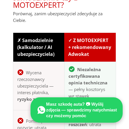
MOTOEXPERT?
Porównaj, zanim ubezpieczyciel zdecyduje za
Ciebie.
✗ Samodzielnie
✓ Z MOTOEXPERT
(kalkulator / AI
+ rekomendowany
ubezpieczyciela)
Adwokat
Niezależna
Wycena
certyfikowana
rzeczoznawcy
opinia techniczna
ubezpieczyciela —
— pełny kosztorys
interes płatnika,
wg stawek
ryzyko zaniżenia
rynkowych
Masz szkodę auta? 📷 Wyślij
zdjęcia — sprawdzimy natychmiast
czy możemy pomóc
Komplet
Pominięte
roszczeń
: utrata
pozycje: utrata