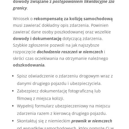
dowody związane z
postępowaniem likwidacyjne zza
granicy
.
Wniosek o
rekompensatę za kolizję samochodową
musi zawierać dokładny opis zdarzenia. Powinien
zawierać dane osoby poszkodowanej oraz wszelkie
dowody i dokumentację
dotyczącą zdarzenia.
Szybkie zgłoszenie pozwoli na jak najszybsze
rozpoczęcie
dochodzenia roszczeń w niemczech
i
skróci czas oczekiwania na otrzymanie należnego
odszkodowania
.
Spisz oświadczenie o zdarzeniu drogowym wraz z
danymi drugiego pojazdu i ubezpieczyciela.
Zabezpiecz dokumentację fotograficzną lub
filmową z miejsca kolizji.
Wypełnij formularz ubezpieczeniowy na miejscu
zdarzenia razem z kierowcą drugiego pojazdu.
Skontaktuj się z niemieckim
prawnik w niemczech
od wypadków samochodowych, który pomoże Ci w