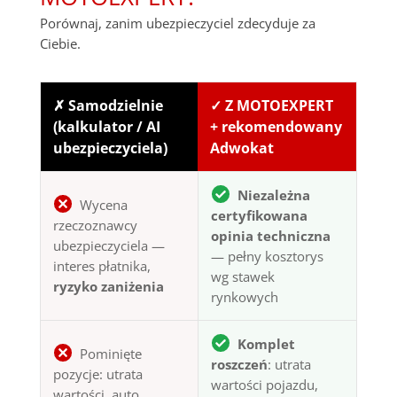
Porównaj, zanim ubezpieczyciel zdecyduje za
Ciebie.
✗ Samodzielnie
✓ Z MOTOEXPERT
(kalkulator / AI
+ rekomendowany
ubezpieczyciela)
Adwokat
Niezależna
Wycena
certyfikowana
rzeczoznawcy
opinia techniczna
ubezpieczyciela —
— pełny kosztorys
interes płatnika,
wg stawek
ryzyko zaniżenia
rynkowych
Komplet
Pominięte
roszczeń
: utrata
pozycje: utrata
wartości pojazdu,
wartości, auto