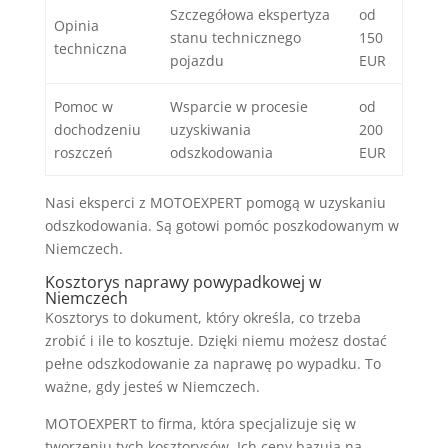
Szczegółowa ekspertyza
od
Opinia
stanu technicznego
150
techniczna
pojazdu
EUR
Pomoc w
Wsparcie w procesie
od
dochodzeniu
uzyskiwania
200
roszczeń
odszkodowania
EUR
Nasi eksperci z MOTOEXPERT pomogą w uzyskaniu
odszkodowania. Są gotowi pomóc poszkodowanym w
Niemczech.
Kosztorys naprawy powypadkowej w
Niemczech
Kosztorys to dokument, który określa, co trzeba
zrobić i ile to kosztuje. Dzięki niemu możesz dostać
pełne odszkodowanie za naprawę po wypadku. To
ważne, gdy jesteś w Niemczech.
MOTOEXPERT to firma, która specjalizuje się w
tworzeniu tych kosztorysów. Ich ceny bazują na