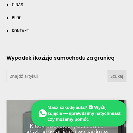
O NAS
BLOG
KONTAKT
Wypadek i kozizja samochodu za granicą
Masz szkodę auta? 📷 Wyślij
zdjęcia — sprawdzimy natychmiast
czy możemy pomóc
Kiedy ubezpieczyciel zaniża
odszkodowanie po wypadku w