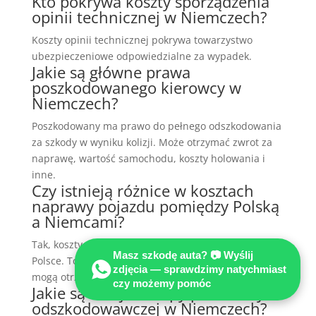
Kto pokrywa koszty sporządzenia
opinii technicznej w Niemczech?
Koszty opinii technicznej pokrywa towarzystwo
ubezpieczeniowe odpowiedzialne za wypadek.
Jakie są główne prawa
poszkodowanego kierowcy w
Niemczech?
Poszkodowany ma prawo do pełnego odszkodowania
za szkody w wyniku kolizji. Może otrzymać zwrot za
naprawę, wartość samochodu, koszty holowania i
inne.
Czy istnieją różnice w kosztach
naprawy pojazdu pomiędzy Polską
a Niemcami?
Tak, koszty naprawy są wyższe w Niemczech niż w
Masz szkodę auta? 📷 Wyślij
Polsce. To oznacza, że poszkodowani w Niemczech
zdjęcia — sprawdzimy natychmiast
mogą otrzymać wyższe odszkodowania.
czy możemy pomóc
Jakie są kolejne etapy procedury
odszkodowawczej w Niemczech?