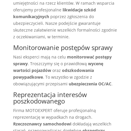
umiejętności na rzecz klientów. W ramach wsparcia
oferujemy profesjonalne
likwidacje szkód
komunikacyjnych
poprzez zgłoszenia do
ubezpieczycieli. Nasze podejście gwarantuje
skuteczne załatwienie wszelkich formalności zgodnie
z oczekiwaniami, w terminie.
Monitorowanie postępów sprawy
Nasi eksperci mają na celu
monitorować postępy
sprawy
. Troszczymy się o prawidłową
wycenę
wartości pojazdów
oraz
odszkodowania
powypadkowe
. To wszystko w zgodzie z
obowiązującymi przepisami
ubezpieczenia OC/AC
.
Reprezentacja interesów
poszkodowanego
Firma MOTOEXPERT oferuje profesjonalną
reprezentację w wypadkach na drogach.
Rzeczoznawcy samochodowi
dokładają wszelkich
starań, przeprowadzając dogłębne
ekspertyzy