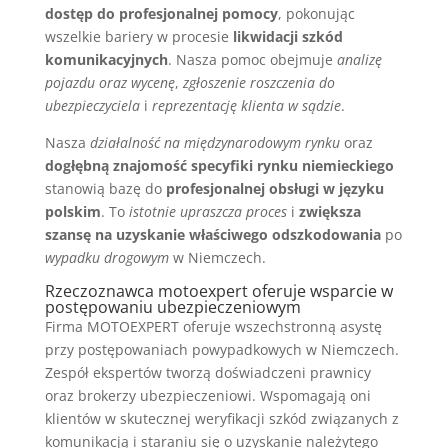
dostęp do profesjonalnej pomocy
, pokonując
wszelkie bariery w procesie
likwidacji szkód
komunikacyjnych
. Nasza pomoc obejmuje
analizę
pojazdu oraz wycenę
,
zgłoszenie roszczenia do
ubezpieczyciela
i
reprezentację klienta w sądzie
.
Nasza
działalność na międzynarodowym rynku
oraz
dogłębną znajomość specyfiki rynku niemieckiego
stanowią bazę do
profesjonalnej obsługi w języku
polskim
. To
istotnie upraszcza proces
i
zwiększa
szansę na uzyskanie właściwego odszkodowania
po
wypadku drogowym
w Niemczech.
Rzeczoznawca motoexpert oferuje wsparcie w
postępowaniu ubezpieczeniowym
Firma MOTOEXPERT oferuje wszechstronną asystę
przy postępowaniach powypadkowych w Niemczech.
Zespół ekspertów tworzą doświadczeni prawnicy
oraz brokerzy ubezpieczeniowi. Wspomagają oni
klientów w skutecznej weryfikacji szkód związanych z
komunikacją i staraniu się o uzyskanie należytego