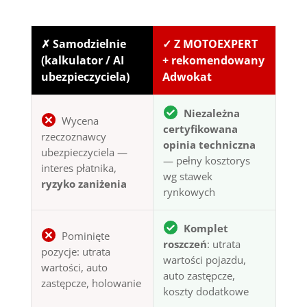
✗ Samodzielnie
✓ Z MOTOEXPERT
(kalkulator / AI
+ rekomendowany
ubezpieczyciela)
Adwokat
Niezależna
Wycena
certyfikowana
rzeczoznawcy
opinia techniczna
ubezpieczyciela —
— pełny kosztorys
interes płatnika,
wg stawek
ryzyko zaniżenia
rynkowych
Komplet
Pominięte
roszczeń
: utrata
pozycje: utrata
wartości pojazdu,
wartości, auto
auto zastępcze,
zastępcze, holowanie
koszty dodatkowe