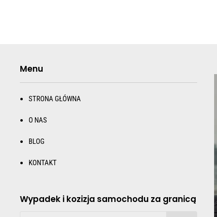
Menu
STRONA GŁÓWNA
O NAS
BLOG
KONTAKT
Wypadek i kozizja samochodu za granicą