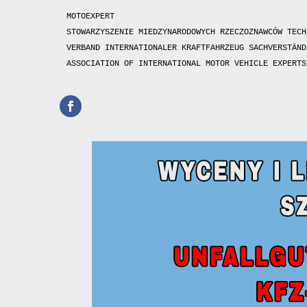
MOTOEXPERT

STOWARZYSZENIE MIEDZYNARODOWYCH RZECZOZNAWCÓW TECH
VERBAND INTERNATIONALER KRAFTFAHRZEUG SACHVERSTÄNDI
ASSOCIATION OF INTERNATIONAL MOTOR VEHICLE EXPERTS