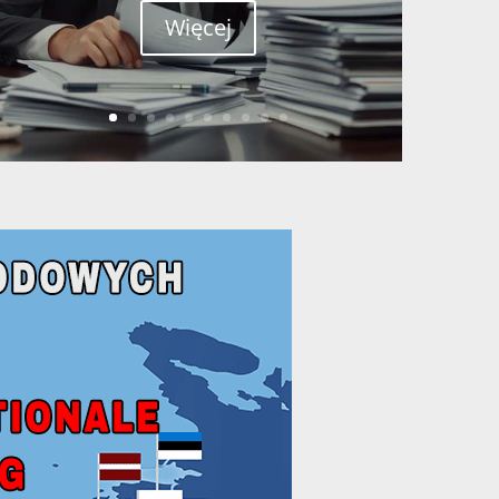
Więcej