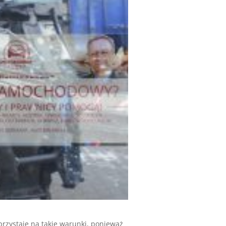
 przystaje na takie warunki, ponieważ