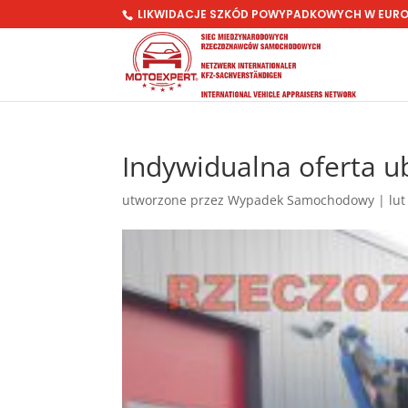
LIKWIDACJE SZKÓD POWYPADKOWYCH W EUR
Indywidualna oferta u
utworzone przez
Wypadek Samochodowy
|
lut