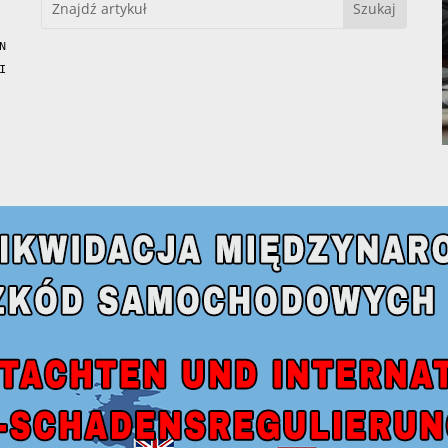
NIKI SAMOCHODOWEJ 

GEN 

 