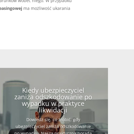
warunków wobec niego. W przypadku
easingowej
ma możliwość ukarania
Kiedy ubezpieczyciel
zaniża odszkodowanie po
wypadku w praktyce
likwidacji
Dowiedz się, co zrobić, gdy
ubezpieczyciel zaniża odszkodowanie
po wypadku. Nasza praktyczna porada