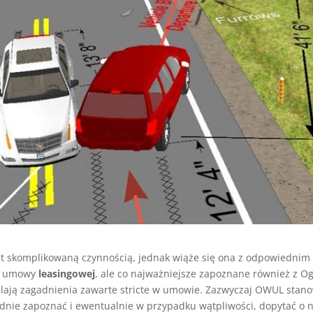
t skomplikowaną czynnością, jednak wiąże się ona z odpowiednim 
ią umowy
leasingowej
, ale co najważniejsze zapoznane również z
ślają zagadnienia zawarte stricte w umowie. Zazwyczaj OWUL stan
ładnie zapoznać i ewentualnie w przypadku wątpliwości, dopytać o n