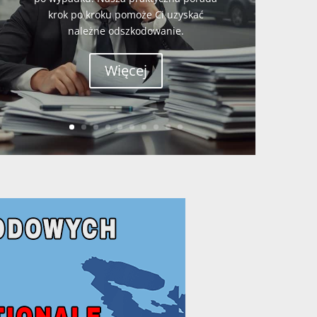
krok po kroku pomoże Ci uzyskać
należne odszkodowanie.
Więcej