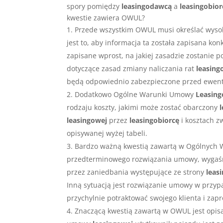
spory pomiędzy
leasingodawcą
a
leasingobior
kwestie zawiera OWUL?
Przede wszystkim OWUL musi określać wyso
jest to, aby informacja ta została zapisana kon
zapisane wprost, na jakiej zasadzie zostanie
dotyczące zasad zmiany naliczania rat
leasin
będą odpowiednio zabezpieczone przed ewent
Dodatkowo Ogólne Warunki Umowy
Leasing
rodzaju koszty, jakimi może zostać obarczony
leasingowej
przez
leasingobiorcę
i kosztach z
opisywanej wyżej tabeli.
Bardzo ważną kwestią zawartą w Ogólnyc
przedterminowego rozwiązania umowy, wygaśnięci
przez zaniedbania występujące ze strony
leas
Inną sytuacją jest rozwiązanie umowy w przy
przychylnie potraktować swojego klienta i za
Znaczącą kwestią zawartą w OWUL jest opisa