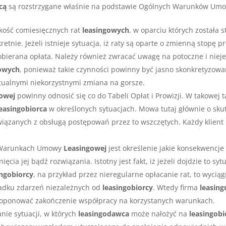
cą
są rozstrzygane właśnie na podstawie Ogólnych Warunków Um
kość comiesięcznych rat
leasingowych
, w oparciu których został
kretnie. Jeżeli istnieje sytuacja, iż raty są oparte o zmienną stopę
 pobierana opłata. Należy również zwracać uwagę na potoczne i ni
gowych
, ponieważ takie czynności powinny być jasno skonkretyzow
ualnymi niekorzystnymi zmiana na gorsze.
owej
powinny odnosić się co do Tabeli Opłat i Prowizji. W takowej 
leasingobiorca
w określonych sytuacjach. Mowa tutaj głównie o sk
wiązanych z obsługą postępowań przez to wszczętych. Każdy klien
h Warunkach Umowy
Leasingowej
jest określenie jakie konsekwencje
a jej bądź rozwiązania. Istotny jest fakt, iż jeżeli dojdzie to sy
ingobiorcy
, na przykład przez nieregularne opłacanie rat, to wyci
padku zdarzeń niezależnych od
leasingobiorcy
. Wtedy firma
leasing
proponować zakończenie współpracy na korzystanych warunkach.
nie sytuacji, w których
leasingodawca
może nałożyć na
leasingobi