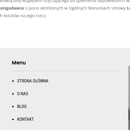
zobowiązany względem użyczającego do spełnienia odpowiednich 
asingodawca
o jasno określonych w Ogólnych Warunkach Umowy
L
h kosztów na jego rzecz.
Menu
STRONA GŁÓWNA
O NAS
BLOG
KONTAKT