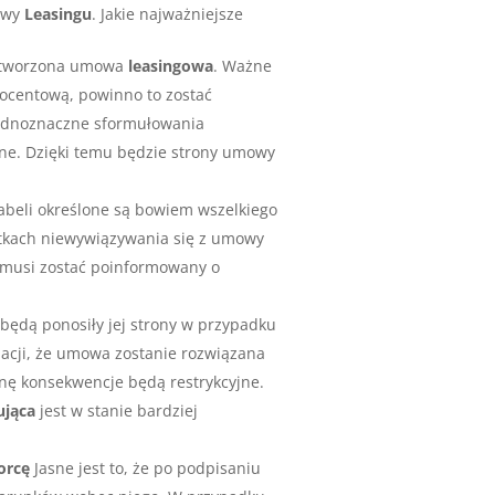
owy
Leasingu
. Jakie najważniejsze
a stworzona umowa
leasingowa
. Ważne
 procentową, powinno to zostać
ejednoznaczne sformułowania
ane. Dzięki temu będzie strony umowy
tabeli określone są bowiem wszelkiego
utkach niewywiązywania się z umowy
t musi zostać poinformowany o
 będą ponosiły jej strony w przypadku
tuacji, że umowa zostanie rozwiązana
ągnę konsekwencje będą restrykcyjne.
ująca
jest w stanie bardziej
orcę
Jasne jest to, że po podpisaniu